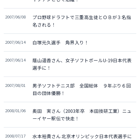
2007/06/08
プロ野球ドラフトで三重高生徒とＯＢが３名指
名される！
2007/06/14
白塚元久選手 角界入り！
2007/06/14
蔭山遥香さん、女子ソフトボールU-19日本代表
選手に！
2007/08/01
男子ソフトテニス部 全国総体 ９年ぶり６回
目の団体優勝！
2008/01/06
奥田 実さん（2003年卒 本田技研工業）ニュ
ーイヤー駅伝で快走！
2008/07/17
水本裕貴さん 北京オリンピック日本代表選手に