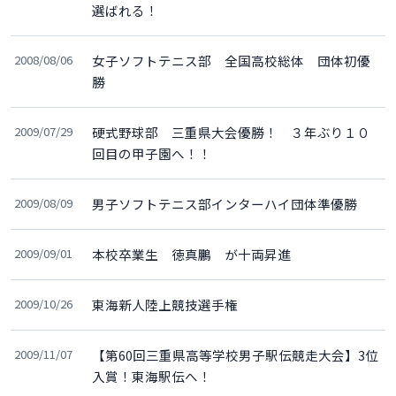
選ばれる！
2008/08/06
女子ソフトテニス部 全国高校総体 団体初優
勝
2009/07/29
硬式野球部 三重県大会優勝！ ３年ぶり１０
回目の甲子園へ！！
2009/08/09
男子ソフトテニス部インターハイ団体準優勝
2009/09/01
本校卒業生 徳真鵬 が十両昇進
2009/10/26
東海新人陸上競技選手権
2009/11/07
【第60回三重県高等学校男子駅伝競走大会】3位
入賞！東海駅伝へ！