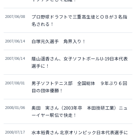
2007/06/08
プロ野球ドラフトで三重高生徒とＯＢが３名指
名される！
2007/06/14
白塚元久選手 角界入り！
2007/06/14
蔭山遥香さん、女子ソフトボールU-19日本代表
選手に！
2007/08/01
男子ソフトテニス部 全国総体 ９年ぶり６回
目の団体優勝！
2008/01/06
奥田 実さん（2003年卒 本田技研工業）ニュ
ーイヤー駅伝で快走！
2008/07/17
水本裕貴さん 北京オリンピック日本代表選手に