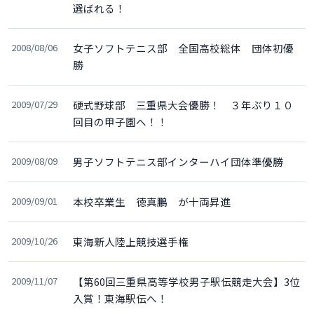
選ばれる！
2008/08/06
女子ソフトテニス部 全国高校総体 団体初優
勝
2009/07/29
硬式野球部 三重県大会優勝！ ３年ぶり１０
回目の甲子園へ！！
2009/08/09
男子ソフトテニス部インターハイ団体準優勝
2009/09/01
本校卒業生 徳真鵬 が十両昇進
2009/10/26
東海新人陸上競技選手権
2009/11/07
【第60回三重県高等学校男子駅伝競走大会】3位
入賞！東海駅伝へ！