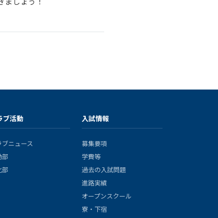
きましょう！
ラブ活動
入試情報
ラブニュース
募集要項
動部
学費等
化部
過去の入試問題
進路実績
オープンスクール
寮・下宿