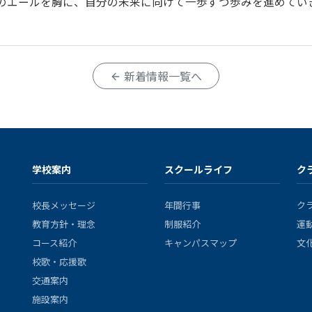
のエールを胸に、自分の未来に向けて一歩ずつ歩みを進めてい
新着情報一覧へ
学校案内
スクールライフ
ク
校長メッセージ
年間行事
ク
教育方針・理念
制服紹介
運
コース紹介
キャンパスマップ
文
校歌・応援歌
交通案内
施設案内