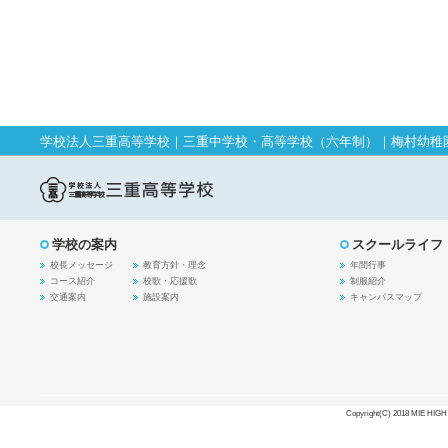
学校法人三重高等学校
｜
三重中学校・高等学校（六年制）
｜
梅村幼稚
学校の案内
スクールライフ
校長メッセージ
教育方針・理念
年間行事
コース紹介
校歌・応援歌
制服紹介
交通案内
施設案内
キャンパスマップ
Copyright(C) 2018 MIE HIGH S