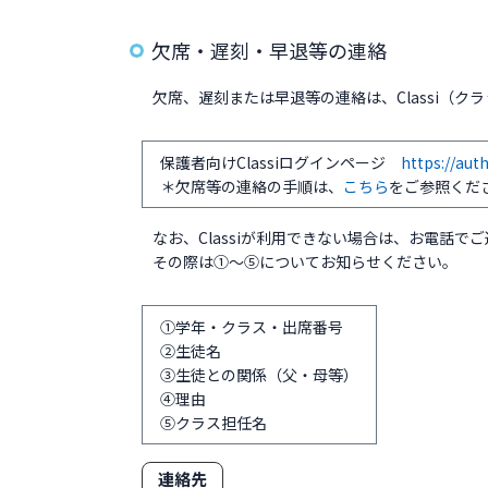
欠席・遅刻・早退等の連絡
欠席、遅刻または早退等の連絡は、Classi（ク
保護者向けClassiログインページ
https://auth
＊欠席等の連絡の手順は、
こちら
をご参照くだ
なお、Classiが利用できない場合は、お電話で
その際は①〜⑤についてお知らせください。
①学年・クラス・出席番号
②生徒名
③生徒との関係（父・母等）
④理由
⑤クラス担任名
連絡先