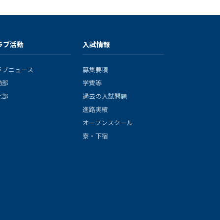
ラブ活動
入試情報
ラブニュース
募集要項
動部
学費等
化部
過去の入試問題
進路実績
オープンスクール
寮・下宿