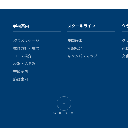
学校案内
スクールライフ
ク
校長メッセージ
年間行事
ク
教育方針・理念
制服紹介
運
コース紹介
キャンパスマップ
文
校歌・応援歌
交通案内
施設案内
BACK TO TOP