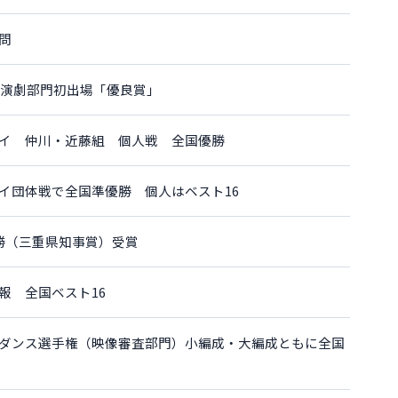
問
1演劇部門初出場「優良賞」
イ 仲川・近藤組 個人戦 全国優勝
イ団体戦で全国準優勝 個人はベスト16
勝（三重県知事賞）受賞
報 全国ベスト16
ダンス選手権（映像審査部門）小編成・大編成ともに全国