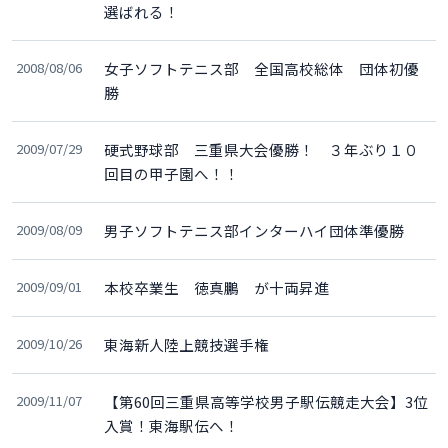
選ばれる！
2008/08/06
女子ソフトテニス部 全国高校総体 団体初優
勝
2009/07/29
硬式野球部 三重県大会優勝！ ３年ぶり１０
回目の甲子園へ！！
2009/08/09
男子ソフトテニス部インターハイ団体準優勝
2009/09/01
本校卒業生 徳真鵬 が十両昇進
2009/10/26
東海新人陸上競技選手権
2009/11/07
【第60回三重県高等学校男子駅伝競走大会】3位
入賞！東海駅伝へ！