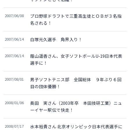
2007/06/08
プロ野球ドラフトで三重高生徒とＯＢが３名指
名される！
2007/06/14
白塚元久選手 角界入り！
2007/06/14
蔭山遥香さん、女子ソフトボールU-19日本代表
選手に！
2007/08/01
男子ソフトテニス部 全国総体 ９年ぶり６回
目の団体優勝！
2008/01/06
奥田 実さん（2003年卒 本田技研工業）ニュ
ーイヤー駅伝で快走！
2008/07/17
水本裕貴さん 北京オリンピック日本代表選手に