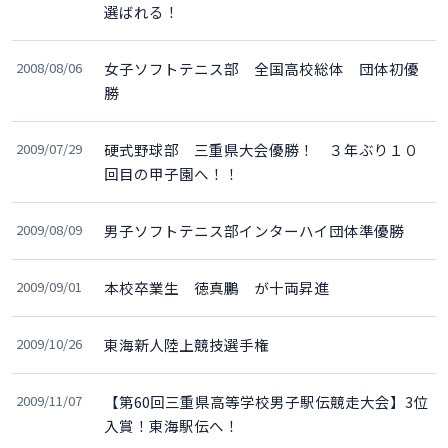
選ばれる！
2008/08/06
女子ソフトテニス部 全国高校総体 団体初優
勝
2009/07/29
硬式野球部 三重県大会優勝！ ３年ぶり１０
回目の甲子園へ！！
2009/08/09
男子ソフトテニス部インターハイ団体準優勝
2009/09/01
本校卒業生 徳真鵬 が十両昇進
2009/10/26
東海新人陸上競技選手権
2009/11/07
【第60回三重県高等学校男子駅伝競走大会】3位
入賞！東海駅伝へ！