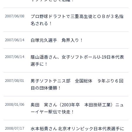
2007/06/08
プロ野球ドラフトで三重高生徒とＯＢが３名指
名される！
2007/06/14
白塚元久選手 角界入り！
2007/06/14
蔭山遥香さん、女子ソフトボールU-19日本代表
選手に！
2007/08/01
男子ソフトテニス部 全国総体 ９年ぶり６回
目の団体優勝！
2008/01/06
奥田 実さん（2003年卒 本田技研工業）ニュ
ーイヤー駅伝で快走！
2008/07/17
水本裕貴さん 北京オリンピック日本代表選手に