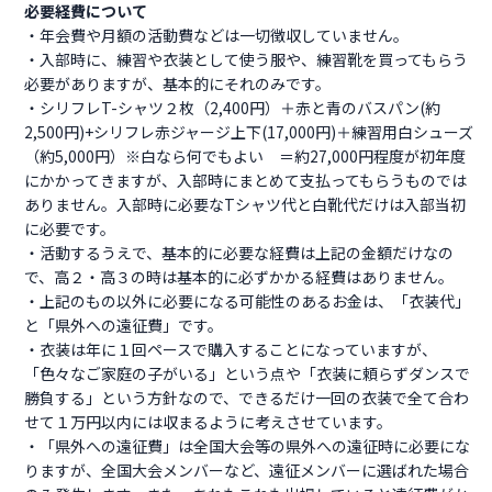
必要経費について
・年会費や月額の活動費などは一切徴収していません。
・入部時に、練習や衣装として使う服や、練習靴を買ってもらう
必要がありますが、基本的にそれのみです。
・シリフレT-シャツ２枚（2,400円）＋赤と青のバスパン(約
2,500円)+シリフレ赤ジャージ上下(17,000円)＋練習用白シューズ
（約5,000円）※白なら何でもよい ＝約27,000円程度が初年度
にかかってきますが、入部時にまとめて支払ってもらうものでは
ありません。入部時に必要なTシャツ代と白靴代だけは入部当初
に必要です。
・活動するうえで、基本的に必要な経費は上記の金額だけなの
で、高２・高３の時は基本的に必ずかかる経費はありません。
・上記のもの以外に必要になる可能性のあるお金は、「衣装代」
と「県外への遠征費」です。
・衣装は年に１回ペースで購入することになっていますが、
「色々なご家庭の子がいる」という点や「衣装に頼らずダンスで
勝負する」という方針なので、できるだけ一回の衣装で全て合わ
せて１万円以内には収まるように考えさせています。
・「県外への遠征費」は全国大会等の県外への遠征時に必要にな
りますが、全国大会メンバーなど、遠征メンバーに選ばれた場合