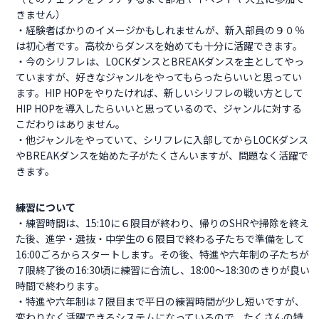
きません）
・経験者ばかりのイメージかもしれませんが、新入部員の９０％
は初心者です。高校からダンスを始めても十分に活躍できます。
・今のシリフレは、LOCKダンスとBREAKダンスを主としてやっ
ていますが、好きなジャンルをやってもらったらいいと思ってい
ます。HIP HOPをやりたければ、新しいシリフレの戦い方として
HIP HOPを導入したらいいと思っているので、ジャンルに対する
こだわりはありません。
・他ジャンルをやっていて、シリフレに入部してからLOCKダンス
やBREAKダンスを始めた子がたくさんいますが、問題なく活躍で
きます。
練習について
・練習時間は、15:10に６限目が終わり、帰りのSHRや掃除を終え
た後、進学・選抜・中学生の６限目で終わる子たちで準備をして
16:00ごろからスタートします。その後、特進や六年制の子たちが
７限終了後の16:30頃に練習に合流し、18:00〜18:30のきりが良い
時間で終わります。
・特進や六年制は７限目まで平日の練習時間が少し短いですが、
変わりなく活躍できるシステムになっているので、たくさんの特