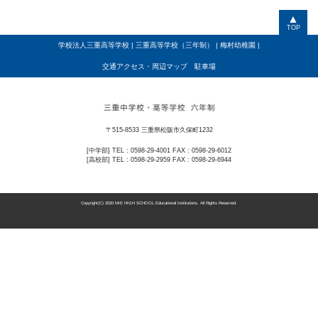
▲
TOP
学校法人三重高等学校
|
三重高等学校（三年制）
|
梅村幼稚園
|
交通アクセス・周辺マップ 駐車場
〒515-8533 三重県松阪市久保町1232
[中学部] TEL : 0598-29-4001 FAX : 0598-29-6012
[高校部] TEL : 0598-29-2959 FAX : 0598-29-6944
Copyright(C) 2020 MIE HIGH SCHOOL Educational Institutions. All Rights Reserved.