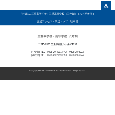
▲
TOP
学校法人三重高等学校
|
三重高等学校（三年制）
|
梅村幼稚園
|
交通アクセス・周辺マップ 駐車場
〒515-8533 三重県松阪市久保町1232
[中学部] TEL : 0598-29-4001 FAX : 0598-29-6012
[高校部] TEL : 0598-29-2959 FAX : 0598-29-6944
Copyright(C) 2020 MIE HIGH SCHOOL Educational Institutions. All Rights Reserved.