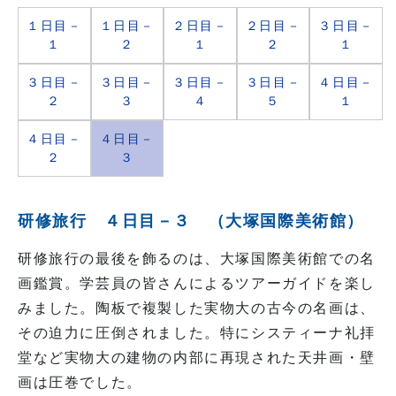
１日目－
１日目－
２日目－
２日目－
３日目－
１
２
１
２
１
３日目－
３日目－
３日目－
３日目－
４日目－
２
３
４
５
１
４日目－
４日目－
２
３
研修旅行 ４日目－３ （大塚国際美術館）
研修旅行の最後を飾るのは、大塚国際美術館での名
画鑑賞。学芸員の皆さんによるツアーガイドを楽し
みました。陶板で複製した実物大の古今の名画は、
その迫力に圧倒されました。特にシスティーナ礼拝
堂など実物大の建物の内部に再現された天井画・壁
画は圧巻でした。