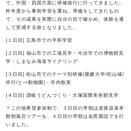
で、中国・四国方面に研修旅行に行ってきました。
昨年度から事前学習を重ね、準備をしてきたもの
で、その成果を実際に自分の目で確かめ、体験を通
して実感する旅となりました。
[１日目] 広島市での平和学習
[２日目] 福山市での工場見学・今治市での博物館見
学・しまなみ海道サイクリング
[３日目] 松山市でのテーマ別研修(愛媛大学/松山城/
吟行/とべ動物園)・市内散策
[４日目] 讃岐うどんづくり・大塚国際美術館見学
＊この他希望参加制で、３日目の早朝は道後温泉本
館朝風呂ツアーを、４日目の早朝は金毘羅詣でを行
いました。