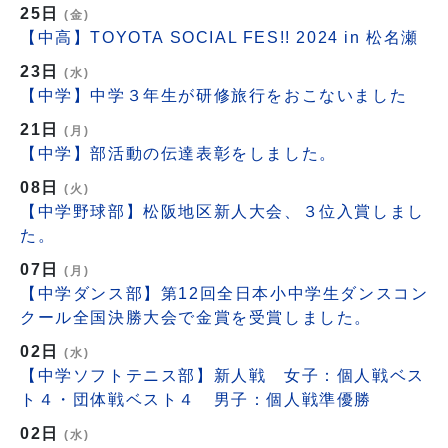
25日
(金)
【中高】TOYOTA SOCIAL FES!! 2024 in 松名瀬
23日
(水)
【中学】中学３年生が研修旅行をおこないました
21日
(月)
【中学】部活動の伝達表彰をしました。
08日
(火)
【中学野球部】松阪地区新人大会、３位入賞しまし
た。
07日
(月)
【中学ダンス部】第12回全日本小中学生ダンスコン
クール全国決勝大会で金賞を受賞しました。
02日
(水)
【中学ソフトテニス部】新人戦 女子：個人戦ベス
ト４・団体戦ベスト４ 男子：個人戦準優勝
02日
(水)